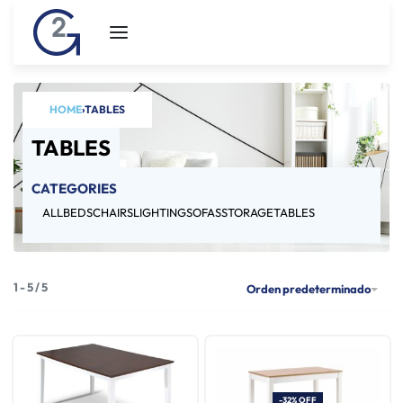
HOME
›
TABLES
TABLES
CATEGORIES
ALL
BEDS
CHAIRS
LIGHTING
SOFAS
STORAGE
TABLES
1
-
5
/
5
Orden predeterminado
-32% OFF