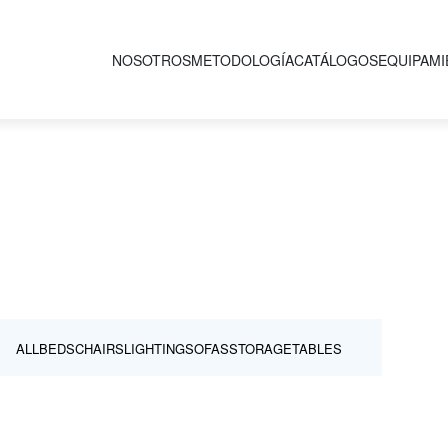
NOSOTROS
METODOLOGÍA
CATÁLOGOS
EQUIPAM
ALL
BEDS
CHAIRS
LIGHTING
SOFAS
STORAGE
TABLES