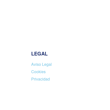
Zenuro
Java Shade Small, Natural
Rattan
$
189.00
Añadir al carrito
VIEW
QUICKVIEW
LEGAL
Aviso Legal
Cookies
Privacidad