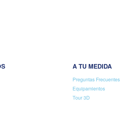
Zenuro
o Large Pendant,
Gigi Tilting Pendant
& Brass
Chandelier Light
$
129.00
$
89.00
l carrito
Añadir al carrito
QUICKVIEW
QUICK
OS
A TU MEDIDA
Preguntas Frecuentes
Equipamientos
Tour 3D