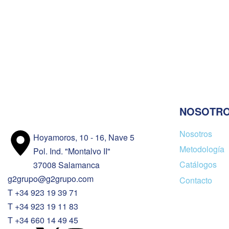
Zenuro
Zenuro
Albert Ceiling Spotlight Bar,
Chicag
Charcoal
Green 
$
289.00
$
159.00
Añadir al carrito
Añadir a
QUICKVIEW
NOSOTR
Nosotros
Hoyamoros, 10 - 16, Nave 5
Metodología
Pol. Ind. "Montalvo II"
Catálogos
37008 Salamanca
g2grupo@g2grupo.com
Contacto
T +34 923 19 39 71
T +34 923 19 11 83
T +34 660 14 49 45