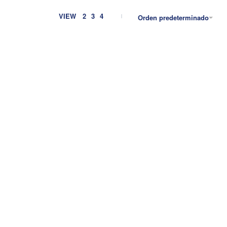
VIEW
2
3
4
Orden predeterminado