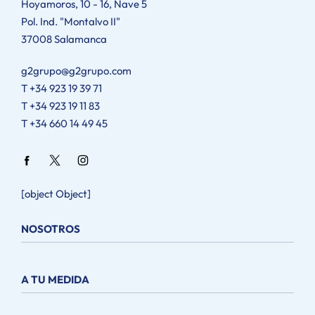
Hoyamoros, 10 - 16, Nave 5
Pol. Ind. "Montalvo II"
37008 Salamanca
g2grupo@g2grupo.com
T +34 923 19 39 71
T +34 923 19 11 83
T +34 660 14 49 45
[object Object]
NOSOTROS
Nosotros
A TU MEDIDA
Metodología
Catálogos