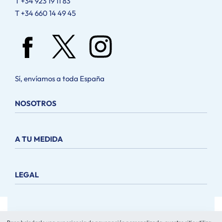
T +34 923 19 11 83
T +34 660 14 49 45
Sí, envíamos a toda España
NOSOTROS
Nosotros
A TU MEDIDA
Metodología
Catálogos
Preguntas Frecuentes
Contacto
LEGAL
Equipamientos
Tour 3D
Aviso Legal
Cookies